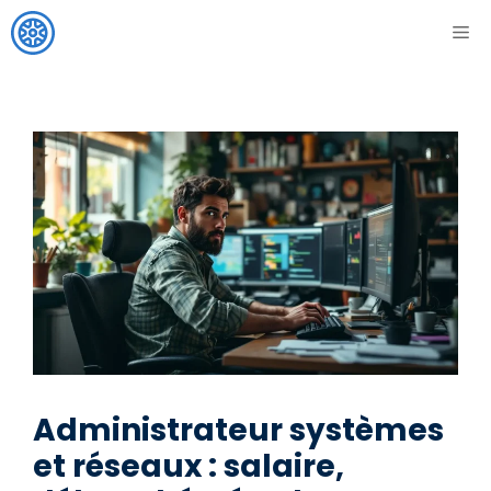
Aller
ME
au
contenu
Administrateur systèmes
et réseaux : salaire,