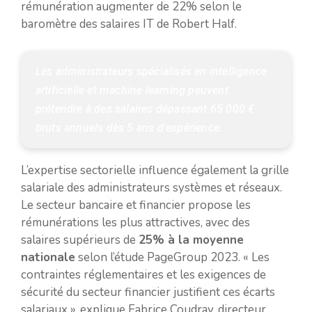
rémunération augmenter de 22% selon le
baromètre des salaires IT de Robert Half.
Les administrateurs spécialisés en intelligence 
artificielle et machine learning peuvent 
prétendre à des salaires dépassant 65 000 € 
bruts annuels dès 5 ans d'expérience.
L’expertise sectorielle influence également la grille
salariale des administrateurs systèmes et réseaux.
Le secteur bancaire et financier propose les
rémunérations les plus attractives, avec des
salaires supérieurs de
25% à la moyenne
nationale
selon l’étude PageGroup 2023. « Les
contraintes réglementaires et les exigences de
sécurité du secteur financier justifient ces écarts
salariaux », explique Fabrice Coudray, directeur